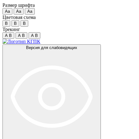
Размер шрифта
Аа
Аа
Аа
Цветовая схема
B
B
B
Трекинг
A
B
A
B
A
B
Версия для слабовидящих