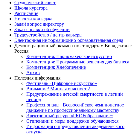
Студенческий совет
Школа куратора
Расписание
Новости колледжа
Задай вопрос директору
Заказ справки об обучении
Трудоустройство / центр карьеры
Электронная информационно-образовательная среда
Демонстрационный экзамен по стандартам Ворлдскиллс
Россия
Компетенция: Парикмахерское искусство
Компетенция: Программные решения для бизнеса
Компетенция: Хлебопечение
Архив
Полезная информация
Фестиваль «Цифровое искусство»
Внимание! Минная опасность!
Предупреждение детской смертности в летний
период
Профессионалы | Всероссийское чемпионатное
движение по профессиональному мастерству
Электронный ресурс «PROFобразование»
Стипендии и меры поддержки обучающихся
Информация о предоставлении академического
отпуска