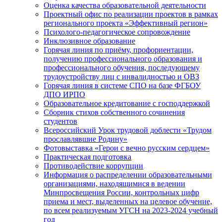
Оценка качества образовательной деятельности
Проектный офис по реализации проектов в рамках
регионального проекта «Эффективный регион»
Психолого-педагогическое сопровождение
Инклюзивное образование
Горячая линия по приёму, профориентации,
получению профессионального образования и
профессионального обучения, последующему
трудоустройству лиц с инвалидностью и ОВЗ
Горячая линия в системе СПО на базе ФГБОУ
ДПО ИРПО
Образовательное кредитование с господдержкой
Сборник стихов собственного сочинения
студентов
Всероссийский Урок трудовой доблести «Трудом
прославлявшие Родину»
Фотовыставка «Герои с вечно русским сердцем»
Практическая подготовка
Противодействие коррупции
Информация о распределении образовательными
организациями, находящимися в ведении
Минпросвещения России, контрольных цифр
приема и мест, выделенных на целевое обучение,
по всем реализуемым УГСН на 2023-2024 учебный
год