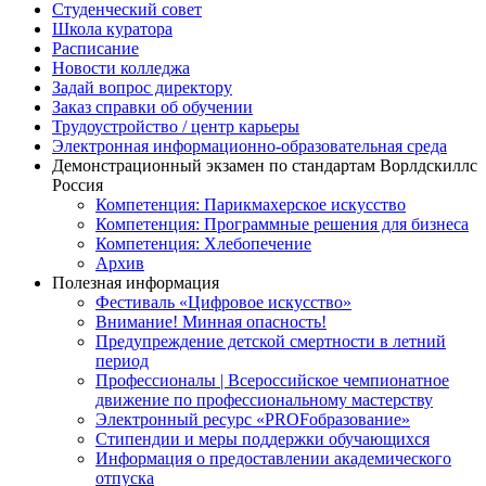
Студенческий совет
Школа куратора
Расписание
Новости колледжа
Задай вопрос директору
Заказ справки об обучении
Трудоустройство / центр карьеры
Электронная информационно-образовательная среда
Демонстрационный экзамен по стандартам Ворлдскиллс
Россия
Компетенция: Парикмахерское искусство
Компетенция: Программные решения для бизнеса
Компетенция: Хлебопечение
Архив
Полезная информация
Фестиваль «Цифровое искусство»
Внимание! Минная опасность!
Предупреждение детской смертности в летний
период
Профессионалы | Всероссийское чемпионатное
движение по профессиональному мастерству
Электронный ресурс «PROFобразование»
Стипендии и меры поддержки обучающихся
Информация о предоставлении академического
отпуска