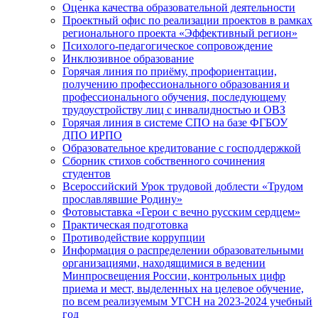
Оценка качества образовательной деятельности
Проектный офис по реализации проектов в рамках
регионального проекта «Эффективный регион»
Психолого-педагогическое сопровождение
Инклюзивное образование
Горячая линия по приёму, профориентации,
получению профессионального образования и
профессионального обучения, последующему
трудоустройству лиц с инвалидностью и ОВЗ
Горячая линия в системе СПО на базе ФГБОУ
ДПО ИРПО
Образовательное кредитование с господдержкой
Сборник стихов собственного сочинения
студентов
Всероссийский Урок трудовой доблести «Трудом
прославлявшие Родину»
Фотовыставка «Герои с вечно русским сердцем»
Практическая подготовка
Противодействие коррупции
Информация о распределении образовательными
организациями, находящимися в ведении
Минпросвещения России, контрольных цифр
приема и мест, выделенных на целевое обучение,
по всем реализуемым УГСН на 2023-2024 учебный
год