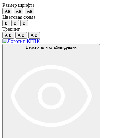
Размер шрифта
Аа
Аа
Аа
Цветовая схема
B
B
B
Трекинг
A
B
A
B
A
B
Версия для слабовидящих