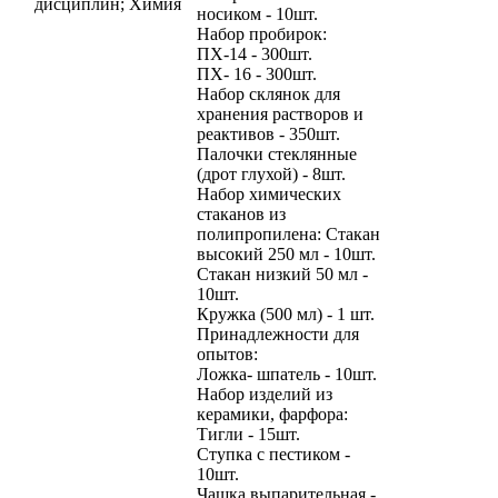
дисциплин; Химия
носиком - 10шт.
Набор пробирок:
ПХ-14 - 300шт.
ПХ- 16 - 300шт.
Набор склянок для
хранения растворов и
реактивов - 350шт.
Палочки стеклянные
(дрот глухой) - 8шт.
Набор химических
стаканов из
полипропилена: Стакан
высокий 250 мл - 10шт.
Стакан низкий 50 мл -
10шт.
Кружка (500 мл) - 1 шт.
Принадлежности для
опытов:
Ложка- шпатель - 10шт.
Набор изделий из
керамики, фарфора:
Тигли - 15шт.
Ступка с пестиком -
10шт.
Чашка выпарительная -