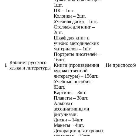
1шт.
ПК – 1шт.
Колонки – 2шт.
Учебная доска – 1шт.
Стеллаж для книг –
2шт.
Шкаф для книг и
учебно-методических
материалов – 1шт.
Портреты писателей –
16шт.
Кабинет русского
1
Книги (произведения
Не приспособ
языка и литературы
художественной
литературы) – 156шт.
Учебные пособия –
63шт.
Картины – 8шт.
Плакаты – 38шт.
Альбом с
ассоциативными
рисунками.
Диски – 14шт.
Макеты – 4шт.
Декорации для игровых