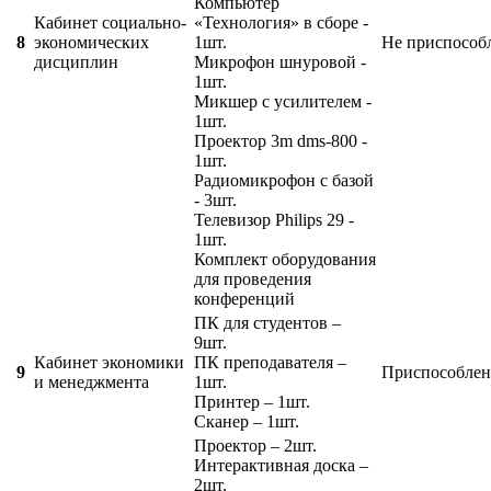
Компьютер
Кабинет социально-
«Технология» в сборе -
8
экономических
1шт.
Не приспособ
дисциплин
Микрофон шнуровой -
1шт.
Микшер с усилителем -
1шт.
Проектор 3m dms-800 -
1шт.
Радиомикрофон с базой
- 3шт.
Телевизор Philips 29 -
1шт.
Комплект оборудования
для проведения
конференций
ПК для студентов –
9шт.
Кабинет экономики
ПК преподавателя –
9
Приспособлен
и менеджмента
1шт.
Принтер – 1шт.
Сканер – 1шт.
Проектор – 2шт.
Интерактивная доска –
2шт.