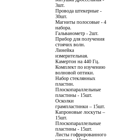
3шт.
Провода штекерные -
30шт.
Магниты полосовые - 4
набора.
Гальванометр - 2шт.
Прибор для получения
стоячих волн.
Линейка
измерительная.
Камертон на 440 Гц.
Комплект по изучению
волновой оптики.
Набор стеклянных
пластин.
Плоскопараллельные
пластины - 15шт.
Осколки
грампластинки – 15шт.
Капроновые лоскуты –
15шт.
Плоскопараллельные
пластины - 15шт.
Листы гофрированного