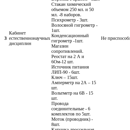
Стакан химический
объемом 250 мл. и 50
мл. -8 наборов.
Психрометр - 3шт.
Волосяной гигрометр -
1шт.
Кабинет
Конденсационный
3
естественнонаучных
Не приспособ
гигрометр -1шт.
дисциплин
Магазин
сопротивлений.
Реостат на 2 А и
6Ом-12 шт.
Источник питания
ЛИП-90 - 6шт.
Ключ – 15шт.
Амперметр на 2А – 15
шт.
Вольтметр на 6В - 15
шт.
Провода
соединительные - 6
комплектов по 5шт.
Моток (проводник) -
8шт.
Катушка дроссельная -