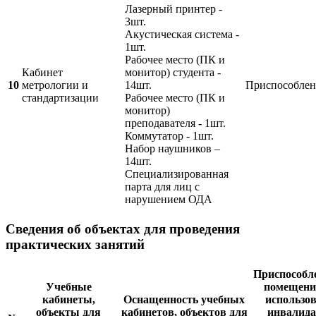
Лазерный принтер -
3шт.
Акустическая система -
1шт.
Рабочее место (ПК и
Кабинет
монитор) студента -
10
метрологии и
14шт.
Приспособлен
стандартизации
Рабочее место (ПК и
монитор)
преподавателя - 1шт.
Коммутатор - 1шт.
Набор наушников –
14шт.
Специализированная
парта для лиц с
нарушением ОДА
Сведения об объектах для проведения
практических занятий
Приспособл
Учебные
помещени
кабинеты,
Оснащенность учебных
использо
объекты для
кабинетов, объектов для
инвалида