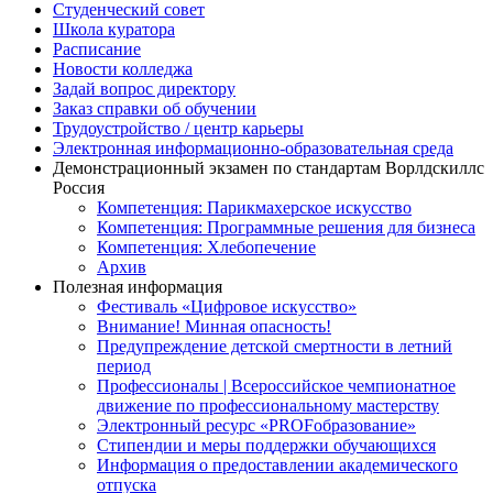
Студенческий совет
Школа куратора
Расписание
Новости колледжа
Задай вопрос директору
Заказ справки об обучении
Трудоустройство / центр карьеры
Электронная информационно-образовательная среда
Демонстрационный экзамен по стандартам Ворлдскиллс
Россия
Компетенция: Парикмахерское искусство
Компетенция: Программные решения для бизнеса
Компетенция: Хлебопечение
Архив
Полезная информация
Фестиваль «Цифровое искусство»
Внимание! Минная опасность!
Предупреждение детской смертности в летний
период
Профессионалы | Всероссийское чемпионатное
движение по профессиональному мастерству
Электронный ресурс «PROFобразование»
Стипендии и меры поддержки обучающихся
Информация о предоставлении академического
отпуска