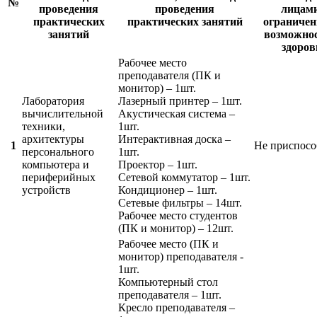
№
проведения
проведения
лицами
практических
практических занятий
ограниче
занятий
возможно
здоров
Рабочее место
преподавателя (ПК и
монитор) – 1шт.
Лаборатория
Лазерный принтер – 1шт.
вычислительной
Акустическая система –
техники,
1шт.
архитектуры
Интерактивная доска –
1
Не приспосо
персонального
1шт.
компьютера и
Проектор – 1шт.
периферийных
Сетевой коммутатор – 1шт.
устройств
Кондиционер – 1шт.
Сетевые фильтры – 14шт.
Рабочее место студентов
(ПК и монитор) – 12шт.
Рабочее место (ПК и
монитор) преподавателя -
1шт.
Компьютерный стол
преподавателя – 1шт.
Кресло преподавателя –