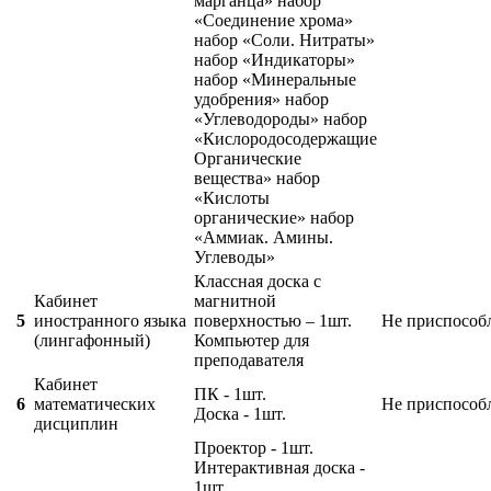
марганца» набор
«Соединение хрома»
набор «Соли. Нитраты»
набор «Индикаторы»
набор «Минеральные
удобрения» набор
«Углеводороды» набор
«Кислородосодержащие
Органические
вещества» набор
«Кислоты
органические» набор
«Аммиак. Амины.
Углеводы»
Классная доска с
Кабинет
магнитной
5
иностранного языка
поверхностью – 1шт.
Не приспособ
(лингафонный)
Компьютер для
преподавателя
Кабинет
ПК - 1шт.
6
математических
Не приспособ
Доска - 1шт.
дисциплин
Проектор - 1шт.
Интерактивная доска -
1шт.