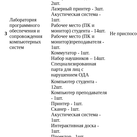
2шт.
Лазерный принтер - 3шт.
Акустическая система -
Лаборатория
1шт.
программного
Рабочее место (ПК и
обеспечения и
монитор) студента - 14шт.
3
Не приспосо
сопровождения
Рабочее место (ПК и
компьютерных
монитор)преподавателя -
систем
1шт.
Коммутатор - 1шт.
Набор наушников – 14шт.
Специализированная
парта для лиц с
нарушением ОДА
Компьютер студента -
12шт.
Компьютер преподавателя
- 1шт.
Принтер - 1шт.
Сканер - 1шт.
Акустическая система -
1шт.
Интерактивная доска -
1шт.
Проектор - 1шт.