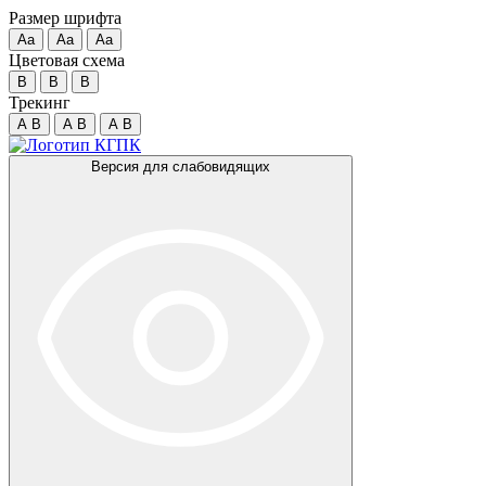
Размер шрифта
Аа
Аа
Аа
Цветовая схема
B
B
B
Трекинг
A
B
A
B
A
B
Версия для слабовидящих