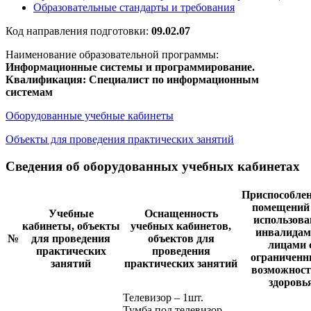
Образовательные стандарты и требования
Код направления подготовки:
09.02.07
Наименование образовательной программы:
Информационные системы и программирование.
Квалификация: Специалист по информационным
системам
Оборудованные учебные кабинеты
Объекты для проведения практических занятий
Сведения об оборудованных учебных кабинетах
Приспособле
помещений
Учебные
Оснащенность
использов
кабинеты, объекты
учебных кабинетов,
инвалидам
№
для проведения
объектов для
лицами 
практических
проведения
ограничен
занятий
практических занятий
возможнос
здоровь
Телевизор – 1шт.
Тумба под телевизор –