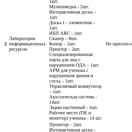
1шт.
Мультимедиа - 2шт.
Интерактивная доска –
1шт.
Доска 1 - элементная –
1шт.
ИБП ARC - 1шт.
Лаборатория
Сканер – 8шт.
2
информационных
Копир – 1шт.
Не приспосо
ресурсов
Принтер – 2шт.
Специализированная
парта для лиц с
нарушением ОДА – 1шт.
АРМ для ученика с
нарушением зрения и
слуха – 1шт.
Управляемый коммутатор
– 1шт.
Акустическая система -
14шт.
Экран настенный - 1шт.
Рабочее место (ПК и
монитор) ученика - 14 шт.
Проектор – 2шт.
Интерактивная доска –