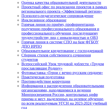
Оценка качества образовательной деятельности
Проектный офис по реализации проектов в рамках
регионального проекта «Эффективный регион»
Психолого-педагогическое сопровождение
Инклюзивное образование
Горячая линия по приёму, профориентации,
получению профессионального образования и
профессионального обучения, последующему
трудоустройству лиц с инвалидностью и ОВЗ
Горячая линия в системе СПО на базе ФГБОУ
ДПО ИРПО
Образовательное кредитование с господдержкой
Сборник стихов собственного сочинения
студентов
Всероссийский Урок трудовой доблести «Трудом
прославлявшие Родину»
Фотовыставка «Герои с вечно русским сердцем»
Практическая подготовка
Противодействие коррупции
Информация о распределении образовательными
организациями, находящимися в ведении
Минпросвещения России, контрольных цифр
приема и мест, выделенных на целевое обучение,
по всем реализуемым УГСН на 2023-2024 учебный
год